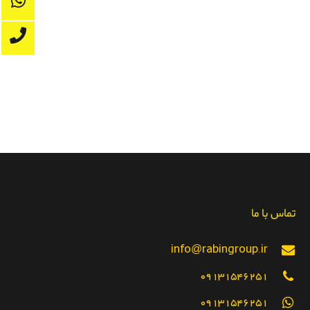
تماس با ما
info@rabingroup.ir
09131546251
09131546251