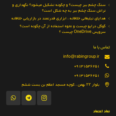
سنگ چشم ببر چیست؟ و چگونه تشکیل میشود؟ نگهداری و
تراش سنگ چشم ببر به چه شکل است؟
هدایای تبلیغاتی خلاقانه ، ابزاری قدرتمند در بازاریابی خلاقانه
گوگل درایو چیست و نحوه استفاده از آن چگونه است؟
سرویس OneDrive چیست ؟
تماس با ما
info@rabingroup.ir
09131546251
09131546251
بلوار ۲۲ بهمن ، کوچه مسجد اعظم بن بست ششم
نماد اعتماد