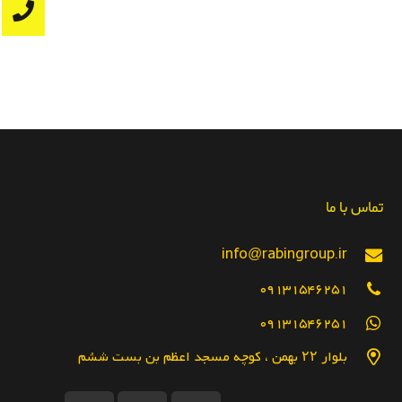
تماس با ما
info@rabingroup.ir
09131546251
09131546251
بلوار ۲۲ بهمن ، کوچه مسجد اعظم بن بست ششم