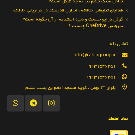
تراش سنگ چشم ببر به چه شکل است؟
هدایای تبلیغاتی خلاقانه ، ابزاری قدرتمند در بازاریابی خلاقانه
گوگل درایو چیست و نحوه استفاده از آن چگونه است؟
سرویس OneDrive چیست ؟
تماس با ما
info@rabingroup.ir
09131546251
09131546251
بلوار ۲۲ بهمن ، کوچه مسجد اعظم بن بست ششم
نماد اعتماد