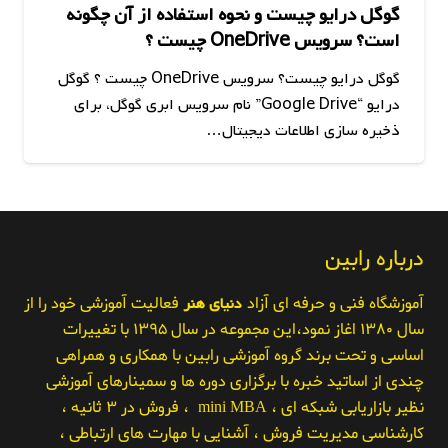
گوگل درایو چیست و نحوه استفاده از آن چگونه
است؟ سرویس OneDrive چیست ؟
گوگل درایو چیست؟ سرویس OneDrive چیست ؟ گوگل
درایو “Google Drive” نام سرویس ابری گوگل، برای
ذخیره سازی اطلاعات دیجیتال…
درباره رابین
آموزشگاه فنی و حرفه ای آزاد
دنیای هنر
فعالیت آموزشی خود را از
سال ۱۳۸۰ اغاز نمود،این مجموعه در سال ۱۳۹۵ با تغییرات
اساسی و تحت برند گروه آموزشی رابین با همکاری و همراهی
چندی از اساتید خبره با برگزاری دوره ها و سمینارهای آموزشی
نظیر بازاریابی شبکه ای ، mini MBA ، فروش در ۳ ثانیه ،
کارشناسی مدیریت فروش ، آشنایی با مهارت های ارتباطی ،