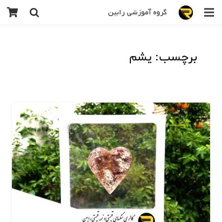
گروه آموزشی رابین
برچسب: یشم