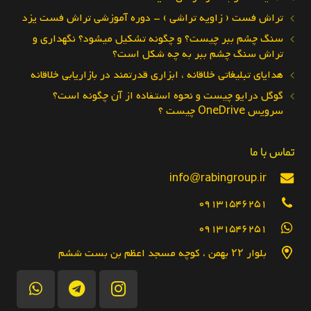
تراش فست ( زاویه تراشی ) – دوره آموزشی تراش فست یزد
سنگ چشم ببر چیست؟ و چگونه تشکیل میشود؟ نگهداری و
تراش سنگ چشم ببر به چه شکل است؟
هدایای تبلیغاتی خلاقانه ، ابزاری قدرتمند در بازاریابی خلاقانه
گوگل درایو چیست و نحوه استفاده از آن چگونه است؟
سرویس OneDrive چیست ؟
تماس با ما
info@rabingroup.ir
09131546251
09131546251
بلوار ۲۲ بهمن ، کوچه مسجد اعظم بن بست ششم