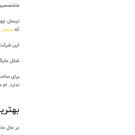
متخصصین ما در سال ۱۳۹۸ موفق شدند
تیسان چوب 
که
تیسان
ب
این شرکت پ
شکل جایگزی
برای ساخت 
ندارد. ام د
بهتری
در حال حاض