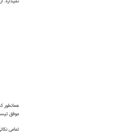
نمیداره. 
همانطور ک
موفق تیسان روازنه ۴۰۰۰ ورق ام دی اف نئوپ
تمامی نکات