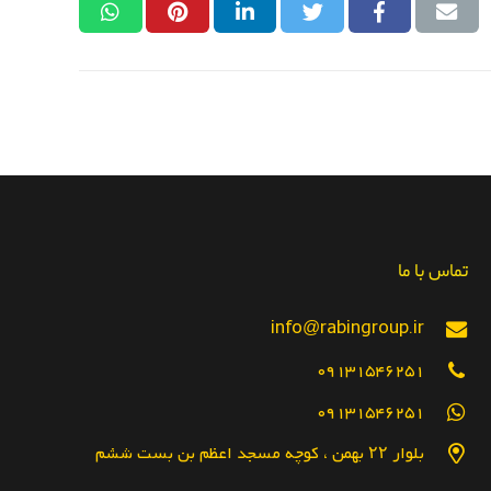
تماس با ما
info@rabingroup.ir
09131546251
09131546251
بلوار ۲۲ بهمن ، کوچه مسجد اعظم بن بست ششم