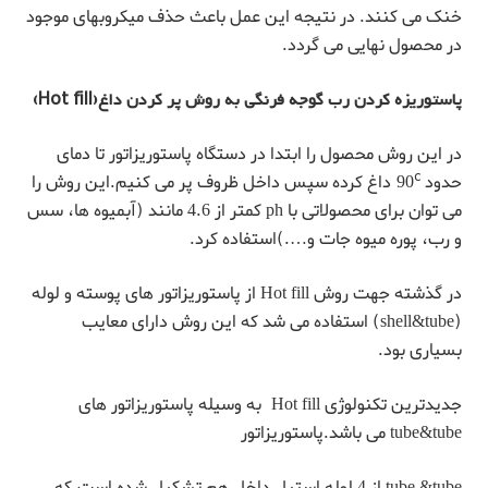
خنک می کنند. در نتیجه این عمل باعث حذف میکروبهای موجود
در محصول نهایی می گردد.
پاستوریزه کردن رب گوجه فرنگی به روش پر کردن داغ
(Hot fill)
در این روش محصول را ابتدا در دستگاه پاستوریزاتور تا دمای
c
حدود 90
داغ کرده سپس داخل ظروف پر می کنیم.این روش را
می توان برای محصولاتی با ph کمتر از 4.6 مانند (آبمیوه ها، سس
و رب، پوره میوه جات و….)استفاده کرد.
در گذشته جهت روش Hot fill از پاستوریزاتور های پوسته و لوله
(shell&tube) استفاده می شد که این روش دارای معایب
بسیاری بود.
جدیدترین تکنولوژی Hot fill به وسیله پاستوریزاتور های
tube&tube می باشد.پاستوریزاتور
tube &tube از 4 لوله استیل داخل هم تشکیل شده است.که