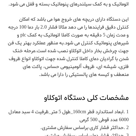
اتوماتیک و به کمک سیلندرهای پنوماتیک بسته و قفل می شود.
این دستگاه دارای دریچه های خروج هوا می باشد که امکان
کنترل دقیق فرایندها را می دهد مثالا فشار 2.0 بار دما 100 درجه
و مدت زمان 5 دقیقه به صورت کاملا اتوماتیک به کمک plc و
شیرهای پنوماتیک کنترل می شود.به منظور عملکرد بهتر یک فن
جهت چرخش بخار داخل اتوکلاو نصب شده است.مرحله خنک
شدن با گرادیان دمای کاملا کنترل شده جهت اتوکلاو انواع ظروف
فلزی، شیشه ای، ظروف آلومینیومی حساس، پاکت های
منعطف و کیسه های پالستیکی را دارا می باشد.
مشخصات کلی دستگاه اتوکلاو
1 .ابعاد استاندارد قطر 160cm_طول 5 متر_ظرفیت 4 سبد معادل
6000 عدد قوطی 500 گرمی
2 .حداکثر فشار کاری براساس سفارش مشتری.
3 .حداکثر فشار دما براساس سفارش مشتری.