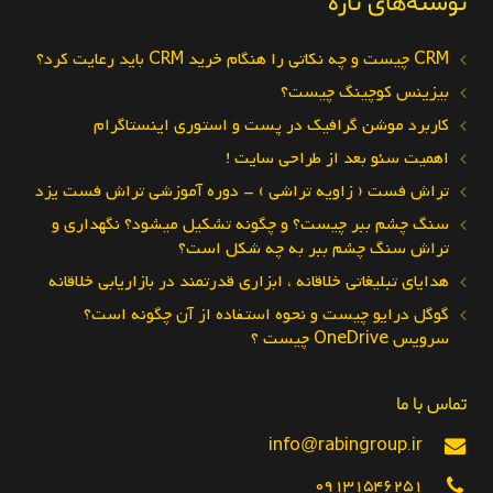
نوشته‌های تازه
CRM چیست و چه نکاتی را هنگام خرید CRM باید رعایت کرد؟
بیزینس کوچینگ چیست؟
کاربرد موشن گرافیک در پست و استوری اینستاگرام
اهمیت سئو بعد از طراحی سایت !
تراش فست ( زاویه تراشی ) – دوره آموزشی تراش فست یزد
سنگ چشم ببر چیست؟ و چگونه تشکیل میشود؟ نگهداری و
تراش سنگ چشم ببر به چه شکل است؟
هدایای تبلیغاتی خلاقانه ، ابزاری قدرتمند در بازاریابی خلاقانه
گوگل درایو چیست و نحوه استفاده از آن چگونه است؟
سرویس OneDrive چیست ؟
تماس با ما
info@rabingroup.ir
09131546251