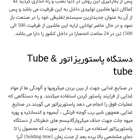
پس از بکارگیری این روش در دنیا نصب و راه اندازی گردید که
کماکان تنها ماشین تولیدی داخل به این ظرفیت می باشد و پس
از آن به عنوان جدیدترین سیستم تغلیظی خود را در صنعت باز
نمود و در حال حاضر توانایی ارایه این ماشین از ظرفیت 500 الی
1500 تن در 24 ساعت انحصارا در داخل کشور را دارا می باشد.
دستگاه پاستوریزاتور Tube &
tube
در صنایع غذایی جهت از بین بردن میکروبها و آلودگی ها از مواد
غذایی از فرایند پاستور کردن استفاده میکنند. و به دستگاهی که
عملیات فوق را انجام می دهد پاستوریزاتور می گویند.در صنایع
غذایی همچون شیر،رب گوجه فرنگی ، آبمیوه و کنسانتره و پوره
میوه جات جهت حذف میکروارگانیسم های خطرناک از دستگاه
پاستوریزاتور استفاده می کنند. به این صورت که محصول را تا
دمای مشخصی بالا برده بعد از مدت زمان (holding time) آنرا