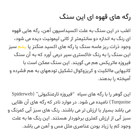
رگه های قهوه ای این سنگ
اغلب در این سنگ به علت اکسیداسیون آهن، رگه هایی قهوه
ای رنگ به اندازه دو سانتیمتر از کانی لیمونیت دیده می شود،
وجود ذرات ریز ماسه سنگ یا رگه های اکسید منگنز یا
یشم
سبز
این سنگ را به رنگ خاکستری سیر درمی آورد که به آن سنگ
فیروزه ماتریکس هم می گویند. این سنگ ‌ممکن ‌است ‌با‌
کانیهایی ‌ماالکیت و کریزوکوال ‌تشکیل ‌تودههای ‌به ‌هم ‌فشرده‌ و‌
آمیخته ‌را‌ بدهند.
این گوهر را با رگه های سیاه “فیروزه تارعنکبوتی” (Spiderweb
Turquoise) نامیده می شود. در موارد نادر که رگه های آن طلایی
می باشد بسیار با ارزش تر می باشند. رنگ های سبز آبی کمرنگ و
سبز آبی از ارزش کمتری برخوردار هستند. این رنگ ها به علت
وجود کم یا زیاد بودن عناصری مثل مس و آهن می باشد.