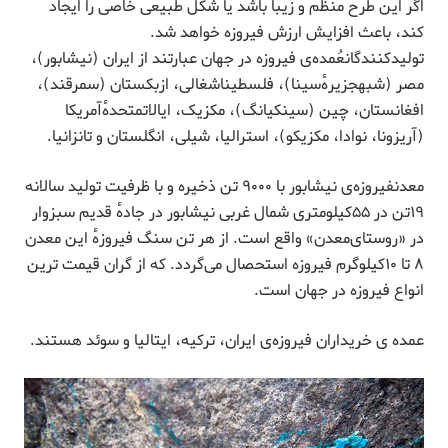
اگر این طرح منظم و زیبا باشد یا شکل طبیعی خاصی را ایجاد
کند، باعث افزایش ارزش فیروزه خواهد شد.
تولیدکنندگان‎عُمده‌ی فیروزه در جهان عبارتند از ایران (نیشابور)،
مصر (شبه‎جزیرۀسینا)، فلسطین‎اشغالی، ازبکستان (سمرقند)،
افغانستان، چین (سین‎کیانگ)، مکزیک، ایالات‎متحدۀآمریکا
(آریزونا، نوادا، مکزیکو)، استرالیا، شیلی، انگلستان و تانزانیا.
معدن‎فیروزه‌ی نیشابور با ۹۰۰۰ تن ذخیره و با ظرفیت تولید سالانه
۱۹تن در ۵۵‌کیلومتری شمال غربی نیشابور در جادۀ قدیم سبزوار
در «روستای‌معدن» واقع است. از هر تن سنگ فیروزۀ این معدن
۸ تا ۱۰کیلوگرم فیروزه استحصال می‌گردد. که از گران قیمت ترین
انواع فیروزه در جهان است.
عمده ی خریداران فیروزه‌ی ایران، ترکیه، ایتالیا و سوئد هستند.