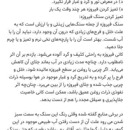
د) در معرض نور و گرد و غبار قرار نگیرد.
ه) تمیز کردن فیروزه هر چند وقت یک بار
تمیز کردن سنگ فیروزه:
سنگ فیروزه از جمله سنگ‌هایی زینتی و با ارزش است که به
علت خلل و فرج‌های زیادی که درون آن وجود دارد، نباید آن را با
آب ‌شست. بهتر است آن را با پارچه‌های نخی نرم و تمیز و یا چرم
جلا دهید.
کانی فیروزه به راحتی کثیف و گرد آلوده می‌شود. بازدم بر آن اثر
نامطلوب دارد. چناچه مدت زیادی در آب بماند جلای آن کاهش
می‌یابد. اگر چربی یا روغن بر سطح فیروزه مالیده شود، خلل و
فرج را پر کرده و به تدریج گرد و غبار موجود در هوا بوسیله ذرات
چربی جذب شده و جلای فیروزه را از بین می‌برد. چنان‌چه اثر
نفوذی ذرات روغن عمیق باشد، ممکن است کانی خاصیت
جلاپذیری و صیقل مجدد را هم از دست بدهد.
در برخی منابع گفته شده وقتی رنگ این سنگ به سمت سبز
شدن می رود علت آن از دست رفتن آب طبیعی موجود در این
گوهر به دلیل گرما مثل نور آفتاب می باشد بطوری که حتی سنگ