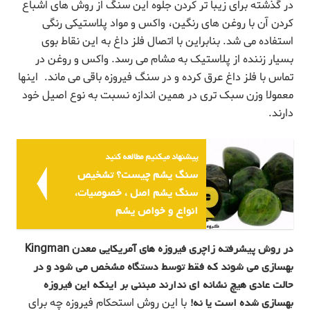
در گذشته برای زیبا تر کردن جلوه این سنگ از روش های اشباع
کردن آن با روغن های رنگین، واکس و مواد پلاستیکی رنگی
استفاده می شد. بنابراین با اتصال فلز داغ به این نقاط بوی
بسیار زننده از پلاستیک به مشام می رسد. واکس و روغن در
تماس با فلز داغ عرق کرده و در سنگ فیروزه باقی می ماند. اینها
معمولا وزن سبک تری در همین اندازه نسبت به نوع اصیل خود
دارند.
پیشنهاد میکنیم مطالعه کنید
سنگ یشم چیست؟ تشخیص
سنگ یشم اصل ، خصوصیات،
انواع و خواص یشم
در روش پیشرفته زاچری فیروزه های آمریکایی معدن Kingman
بهسازی می شوند که فقط توسط دستگاه مشخص می شود و در
حالت عادی هیچ نشانه ای ندارند مبننی بر اینکه این فیروزه
بهسازی شده است یا نه!
با این روش استحکام فیروزه چه برای