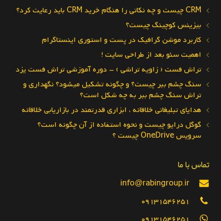
CRM چیست و چه نکاتی را هنگام خرید CRM باید رعایت کرد؟
بیزینس کوچینگ چیست؟
کاربرد موشن گرافیک در پست و استوری اینستاگرام
اهمیت سئو بعد از طراحی سایت !
تراش فست ( زاویه تراشی ) – دوره آموزشی تراش فست یزد
سنگ چشم ببر چیست؟ و چگونه تشکیل میشود؟ نگهداری و
تراش سنگ چشم ببر به چه شکل است؟
هدایای تبلیغاتی خلاقانه ، ابزاری قدرتمند در بازاریابی خلاقانه
گوگل درایو چیست و نحوه استفاده از آن چگونه است؟
سرویس OneDrive چیست ؟
تماس با ما
info@rabingroup.ir
09131546251
09131546251