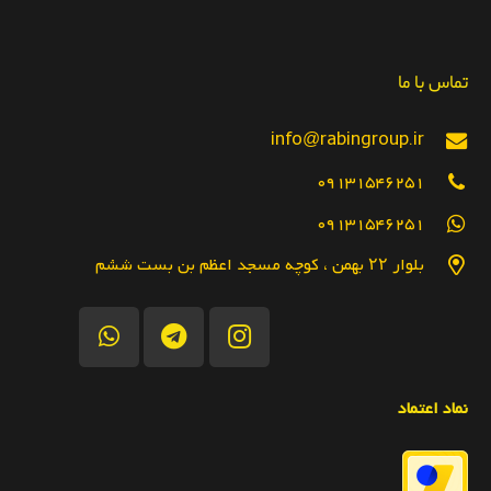
تماس با ما
info@rabingroup.ir
09131546251
09131546251
بلوار ۲۲ بهمن ، کوچه مسجد اعظم بن بست ششم
نماد اعتماد