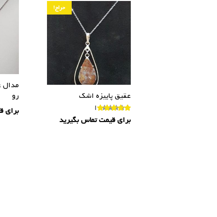
حراج!
مدال ع
عقیق پاییزه اشک
رو
امتیاز
5.00
از 5
برای ق
برای قیمت تماس بگیرید