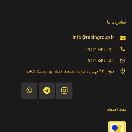
تماس با ما
info@rabingroup.ir
09131546251
09131546251
بلوار ۲۲ بهمن ، کوچه مسجد اعظم بن بست ششم
نماد اعتماد