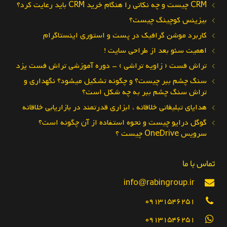
CRM چیست و چه نکاتی را هنگام خرید CRM باید رعایت کرد؟
بیزینس کوچینگ چیست؟
کاربرد موشن گرافیک در پست و استوری اینستاگرام
اهمیت سئو بعد از طراحی سایت !
تراش فست ( زاویه تراشی ) – دوره آموزشی تراش فست یزد
سنگ چشم ببر چیست؟ و چگونه تشکیل میشود؟ نگهداری و
تراش سنگ چشم ببر به چه شکل است؟
هدایای تبلیغاتی خلاقانه ، ابزاری قدرتمند در بازاریابی خلاقانه
گوگل درایو چیست و نحوه استفاده از آن چگونه است؟
سرویس OneDrive چیست ؟
تماس با ما
info@rabingroup.ir
09131546251
09131546251