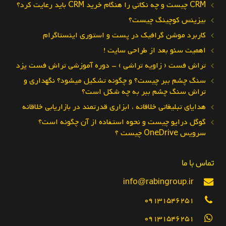
CRM چیست و چه نکاتی را هنگام خرید CRM باید رعایت کرد؟
بیزینس کوچینگ چیست؟
کاربرد موشن گرافیک در پست و استوری اینستاگرام
اهمیت سئو بعد از طراحی سایت !
تراش فست ( زاویه تراشی ) – دوره آموزشی تراش فست یزد
سنگ چشم ببر چیست؟ و چگونه تشکیل میشود؟ نگهداری و
تراش سنگ چشم ببر به چه شکل است؟
هدایای تبلیغاتی خلاقانه ، ابزاری قدرتمند در بازاریابی خلاقانه
گوگل درایو چیست و نحوه استفاده از آن چگونه است؟
سرویس OneDrive چیست ؟
تماس با ما
info@rabingroup.ir
09131546251
09131546251