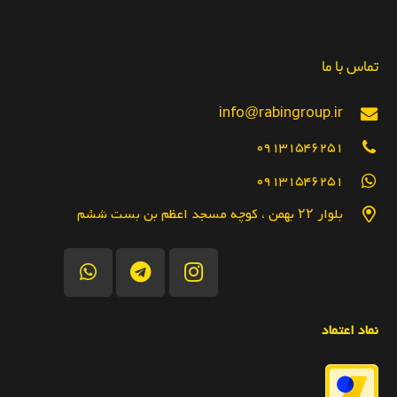
تماس با ما
info@rabingroup.ir
09131546251
09131546251
بلوار ۲۲ بهمن ، کوچه مسجد اعظم بن بست ششم
نماد اعتماد