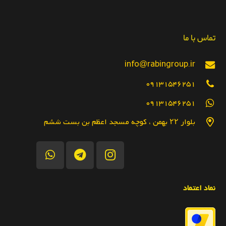
تماس با ما
info@rabingroup.ir
09131546251
09131546251
بلوار ۲۲ بهمن ، کوچه مسجد اعظم بن بست ششم
نماد اعتماد