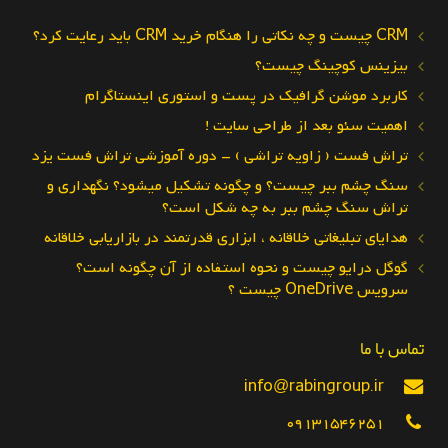
CRM چیست و چه نکاتی را هنگام خرید CRM باید رعایت کرد؟
بیزینس کوچینگ چیست؟
کاربرد موشن گرافیک در پست و استوری اینستاگرام
اهمیت سئو بعد از طراحی سایت !
تراش فست ( زاویه تراشی ) – دوره آموزشی تراش فست یزد
سنگ چشم ببر چیست؟ و چگونه تشکیل میشود؟ نگهداری و
تراش سنگ چشم ببر به چه شکل است؟
هدایای تبلیغاتی خلاقانه ، ابزاری قدرتمند در بازاریابی خلاقانه
گوگل درایو چیست و نحوه استفاده از آن چگونه است؟
سرویس OneDrive چیست ؟
تماس با ما
info@rabingroup.ir
09131546251